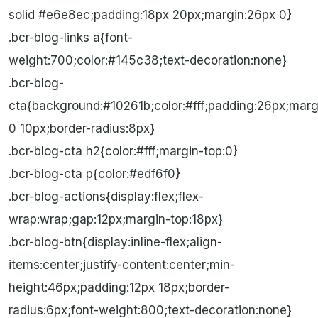
solid #e6e8ec;padding:18px 20px;margin:26px 0}
.bcr-blog-links a{font-
weight:700;color:#145c38;text-decoration:none}
.bcr-blog-
cta{background:#10261b;color:#fff;padding:26px;mar
0 10px;border-radius:8px}
.bcr-blog-cta h2{color:#fff;margin-top:0}
.bcr-blog-cta p{color:#edf6f0}
.bcr-blog-actions{display:flex;flex-
wrap:wrap;gap:12px;margin-top:18px}
.bcr-blog-btn{display:inline-flex;align-
items:center;justify-content:center;min-
height:46px;padding:12px 18px;border-
radius:6px;font-weight:800;text-decoration:none}