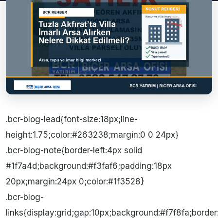
.bcr-blog-lead{font-size:18px;line-
height:1.75;color:#263238;margin:0 0 24px}
.bcr-blog-note{border-left:4px solid
#1f7a4d;background:#f3faf6;padding:18px
20px;margin:24px 0;color:#1f3528}
.bcr-blog-
links{display:grid;gap:10px;background:#f7f8fa;border