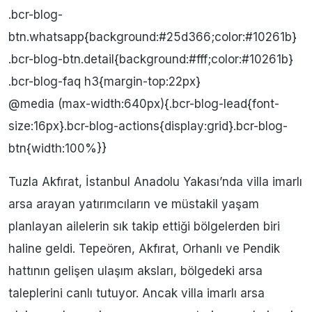
.bcr-blog-
btn.whatsapp{background:#25d366;color:#10261b}
.bcr-blog-btn.detail{background:#fff;color:#10261b}
.bcr-blog-faq h3{margin-top:22px}
@media (max-width:640px){.bcr-blog-lead{font-
size:16px}.bcr-blog-actions{display:grid}.bcr-blog-
btn{width:100%}}
Tuzla Akfırat, İstanbul Anadolu Yakası’nda villa imarlı
arsa arayan yatırımcıların ve müstakil yaşam
planlayan ailelerin sık takip ettiği bölgelerden biri
haline geldi. Tepeören, Akfırat, Orhanlı ve Pendik
hattının gelişen ulaşım aksları, bölgedeki arsa
taleplerini canlı tutuyor. Ancak villa imarlı arsa