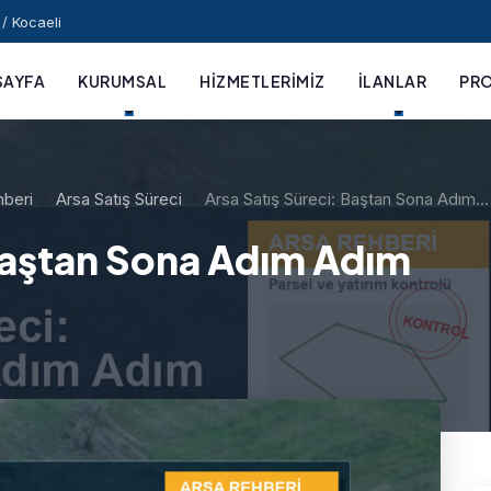
/ Kocaeli
SAYFA
KURUMSAL
HIZMETLERIMIZ
İLANLAR
PRO
hberi
Arsa Satış Süreci
Arsa Satış Süreci: Baştan Sona Adım…
 Baştan Sona Adım Adım