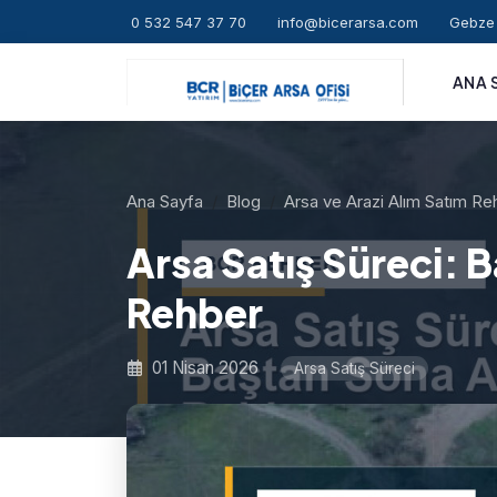
0 532 547 37 70
info@bicerarsa.com
Gebze 
ANA 
Ana Sayfa
Blog
Arsa ve Arazi Alım Satım Re
Arsa Satış Süreci:
Rehber
01 Nisan 2026
Arsa Satış Süreci