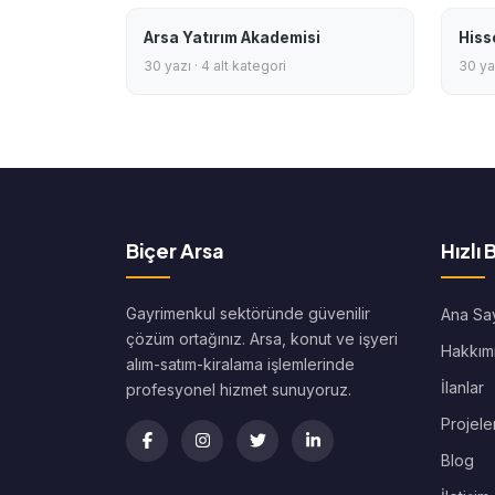
Arsa Yatırım Akademisi
Hiss
30 yazı · 4 alt kategori
30 yaz
Biçer Arsa
Hızlı 
Gayrimenkul sektöründe güvenilir
Ana Sa
çözüm ortağınız. Arsa, konut ve işyeri
Hakkım
alım-satım-kiralama işlemlerinde
İlanlar
profesyonel hizmet sunuyoruz.
Projele
Blog