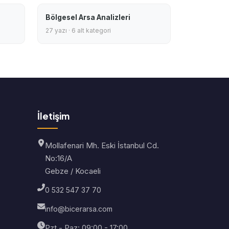
Bölgesel Arsa Analizleri
27 yazı · 6 alt kategori
İletişim
Mollafenari Mh. Eski İstanbul Cd.
No:16/A
Gebze / Kocaeli
0 532 547 37 70
info@bicerarsa.com
Pzt - Paz: 09:00 - 17:00