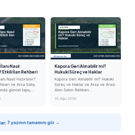
İlanı Nasıl
Kapora Geri Alınabilir mi?
 Etkili İlan Rehberi
Hukuki Süreç ve Haklar
lanı Nasıl Hazırlanır?
Kapora Geri Alınabilir mi? Hukuki
Rehberi ve Arsa Satış
Süreç ve Haklar ve Arsa ve Arazi
kında güncel tapu,…
Alım Satım Rehberi…
6
05 Ağu 2026
lar:
7 yazının tamamını gör →