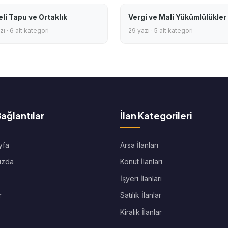
eli Tapu ve Ortaklık
Vergi ve Mali Yükümlülükler
ı · 6 alt kategori
29 yazı · 5 alt kategori
Bağlantılar
İlan Kategorileri
yfa
Arsa İlanları
ızda
Konut İlanları
İşyeri İlanları
r
Satılık İlanlar
Kiralık İlanlar