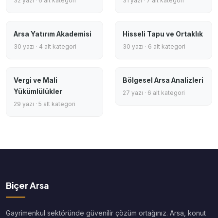
32 yazı · 6 alt kategori
31 yazı · 7 alt kategori
Arsa Yatırım Akademisi
Hisseli Tapu ve Ortaklık
30 yazı · 4 alt kategori
30 yazı · 6 alt kategori
Vergi ve Mali
Bölgesel Arsa Analizleri
Yükümlülükler
27 yazı · 6 alt kategori
29 yazı · 5 alt kategori
Biçer Arsa
Gayrimenkul sektöründe güvenilir çözüm ortağınız. Arsa, konut