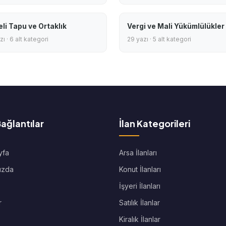
eli Tapu ve Ortaklık
Vergi ve Mali Yükümlülükler
ı · 6 alt kategori
29 yazı · 5 alt kategori
Bağlantılar
İlan Kategorileri
yfa
Arsa İlanları
ızda
Konut İlanları
İşyeri İlanları
r
Satılık İlanlar
Kiralık İlanlar