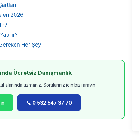
artları
eleri 2026
ir?
apılır?
 Gereken Her Şey
kında Ücretsiz Danışmanlık
 alanında uzmanız. Sorularınız için bizi arayın.
ın
📞 0 532 547 37 70