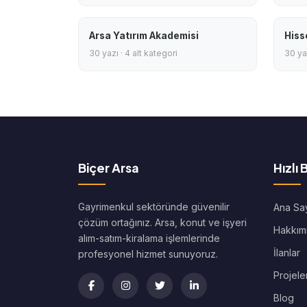
Arsa Yatırım Akademisi
Hiss
30 yazı · 4 alt kategori
30 yaz
Biçer Arsa
Hızlı 
Gayrimenkul sektöründe güvenilir
Ana Sa
çözüm ortağınız. Arsa, konut ve işyeri
Hakkım
alım-satım-kiralama işlemlerinde
İlanlar
profesyonel hizmet sunuyoruz.
Projele
Blog