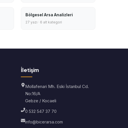
Bölgesel Arsa Analizleri
27 yazı · 6 alt kategori
İletişim
Mollafenari Mh. Eski İstanbul Cd.
No:16/A
Gebze / Kocaeli
0 532 547 37 70
info@bicerarsa.com