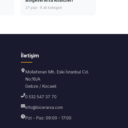
Bölgesel Arsa Analizleri
27 yazı · 6 alt kategori
İletişim
Mollafenari Mh. Eski İstanbul Cd.
No:16/A
Gebze / Kocaeli
0 532 547 37 70
info@bicerarsa.com
Pzt - Paz: 09:00 - 17:00