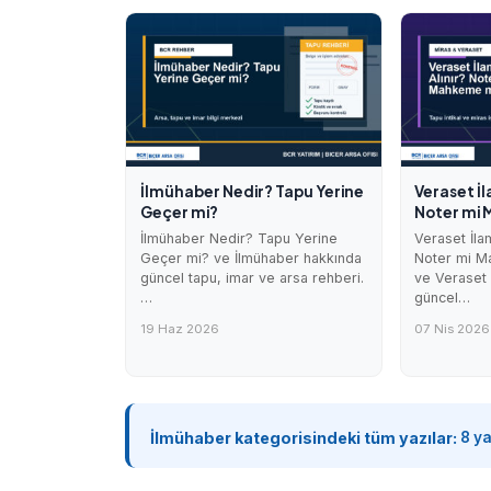
İlmühaber Nedir? Tapu Yerine
Veraset İl
Geçer mi?
Noter mi
İlmühaber Nedir? Tapu Yerine
Veraset İla
Geçer mi? ve İlmühaber hakkında
Noter mi M
güncel tapu, imar ve arsa rehberi.
ve Veraset
…
güncel…
19 Haz 2026
07 Nis 2026
İlmühaber kategorisindeki tüm yazılar:
8 y