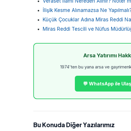
Veraset İlamı Nereden Alınır? Noter
İlişik Kesme Alınamazsa Ne Yapılmalı
Küçük Çocuklar Adına Miras Reddi Nası
Miras Reddi Tescili ve Nüfus Müdürlüğ
Arsa Yatırımı Hak
1974'ten bu yana arsa ve gayrimenkul
💬 WhatsApp ile Ulaş
Bu Konuda Diğer Yazılarımız