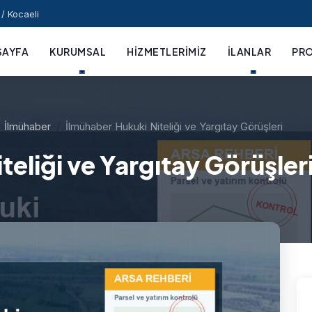
/ Kocaeli
SAYFA
KURUMSAL
HIZMETLERIMIZ
İLANLAR
PRO
İlmühaber
İlmühaber Hukuki Niteliği ve Yargıtay Görüşleri
teliği ve Yargıtay Görüşler