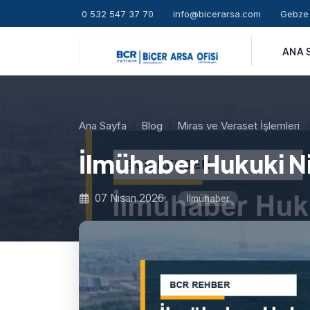
0 532 547 37 70
info@bicerarsa.com
Gebze 
ANA 
Ana Sayfa
Blog
Miras ve Veraset İşlemleri
İlmühaber Hukuki Ni
07 Nisan 2026
İlmühaber