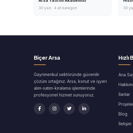
Arsa Yatırım Akademisi
Hiss
30 yazı · 4 alt kategori
30 yaz
Biçer Arsa
Hızlı 
Gayrimenkul sektöründe güvenilir
Ana Sa
çözüm ortağınız. Arsa, konut ve işyeri
Hakkım
alım-satım-kiralama işlemlerinde
İlanlar
profesyonel hizmet sunuyoruz.
Projele
Blog
İletişim