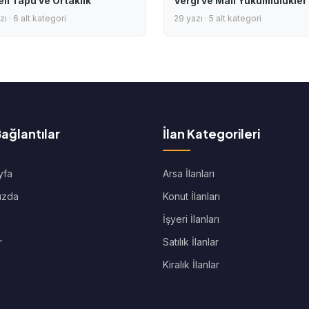
eli Tapu ve Ortaklık
Vergi ve Mali Yükümlülükler
ı · 6 alt kategori
29 yazı · 5 alt kategori
Bağlantılar
İlan Kategorileri
yfa
Arsa İlanları
ızda
Konut İlanları
İşyeri İlanları
r
Satılık İlanlar
Kiralık İlanlar