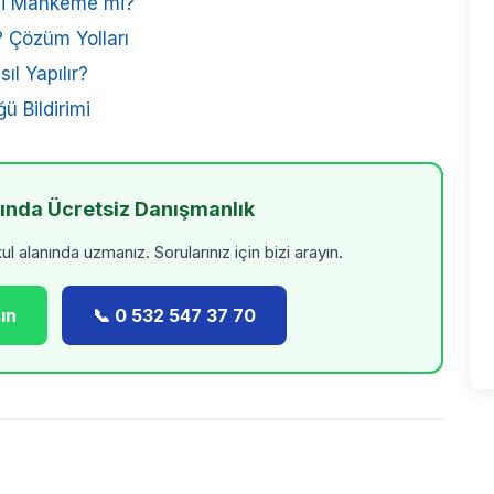
 mi Mahkeme mi?
? Çözüm Yolları
l Yapılır?
ü Bildirimi
kında Ücretsiz Danışmanlık
 alanında uzmanız. Sorularınız için bizi arayın.
ın
📞 0 532 547 37 70