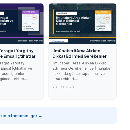
Feragat Yargıtay
İlmühaberli Arsa Alırken
ve Emsal İçtihatlar
Dikkat Edilmesi Gerekenler
ragat Yargıtay
İlmühaberli Arsa Alırken Dikkat
 Emsal İçtihatlar ve
Edilmesi Gerekenler ve İlmühaber
raset İşlemleri
hakkında güncel tapu, imar ve
güncel rehber.…
arsa rehberi.…
20 Haz 2026
azının tamamını gör →