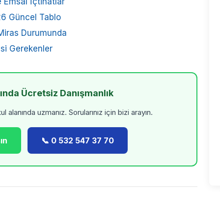
 Emsal İçtihatlar
026 Güncel Tablo
 Miras Durumunda
esi Gerekenler
kında Ücretsiz Danışmanlık
 alanında uzmanız. Sorularınız için bizi arayın.
ın
📞 0 532 547 37 70