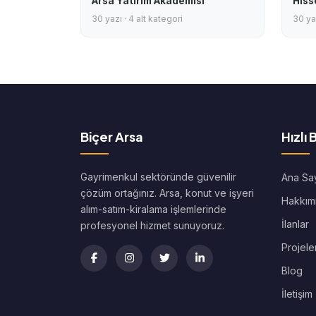
Arsa Yatırım Akademisi
Hiss
30 yazı · 4 alt kategori
30 yaz
Biçer Arsa
Hızlı 
Gayrimenkul sektöründe güvenilir
Ana Sa
çözüm ortağınız. Arsa, konut ve işyeri
Hakkım
alım-satım-kiralama işlemlerinde
İlanlar
profesyonel hizmet sunuyoruz.
Projele
Blog
İletişim