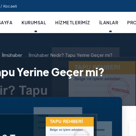
/ Kocaeli
SAYFA
KURUMSAL
HIZMETLERIMIZ
İLANLAR
PRO
İlmühaber
İlmühaber Nedir? Tapu Yerine Geçer mi?
apu Yerine Geçer mi?