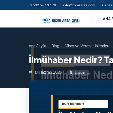
0 532 547 37 70
info@bicerarsa.com
Gebze 
ANA 
Ana Sayfa
Blog
Miras ve Veraset İşlemleri
İlmühaber Nedir? T
19 Haziran 2026
İlmühaber