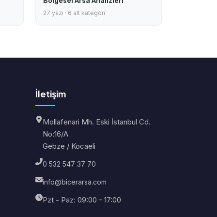
Bölgesel Arsa Analizleri
27 yazı · 6 alt kategori
İletişim
Mollafenari Mh. Eski İstanbul Cd.
No:16/A
Gebze / Kocaeli
0 532 547 37 70
info@bicerarsa.com
Pzt - Paz: 09:00 - 17:00