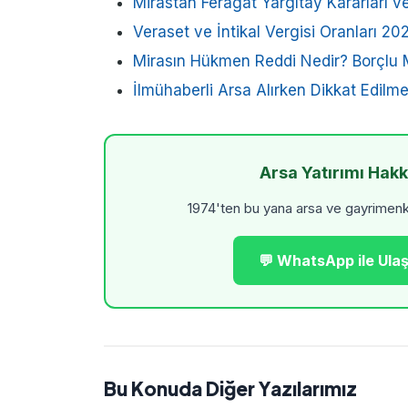
Mirastan Feragat Yargıtay Kararları ve
Veraset ve İntikal Vergisi Oranları 2
Mirasın Hükmen Reddi Nedir? Borçlu
İlmühaberli Arsa Alırken Dikkat Edilm
Arsa Yatırımı Hak
1974'ten bu yana arsa ve gayrimenkul
💬 WhatsApp ile Ulaş
Bu Konuda Diğer Yazılarımız