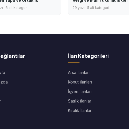
eli Tapu ve Ortaklık
Vergi ve Mali Yükümlülükler
ı · 6 alt kategori
29 yazı · 5 alt kategori
Bağlantılar
İlan Kategorileri
yfa
Arsa İlanları
ızda
Konut İlanları
İşyeri İlanları
r
Satılık İlanlar
Kiralık İlanlar