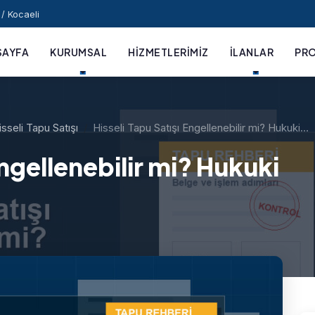
/ Kocaeli
SAYFA
KURUMSAL
HIZMETLERIMIZ
İLANLAR
PRO
isseli Tapu Satışı
Hisseli Tapu Satışı Engellenebilir mi? Hukuki…
Engellenebilir mi? Hukuki