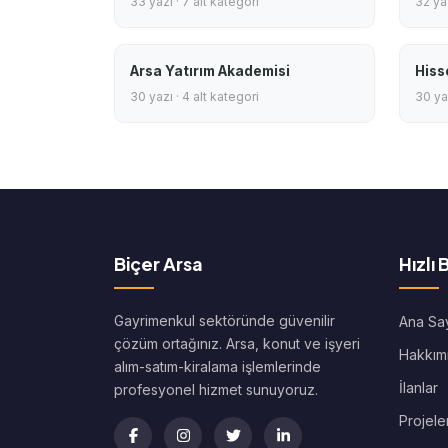
33 yazı · 7 alt kategori
32 yaz
Arsa Yatırım Akademisi
Hiss
30 yazı · 4 alt kategori
30 yaz
Biçer Arsa
Hızlı 
Gayrimenkul sektöründe güvenilir
Ana Sa
çözüm ortağınız. Arsa, konut ve işyeri
Hakkım
alım-satım-kiralama işlemlerinde
İlanlar
profesyonel hizmet sunuyoruz.
Projele