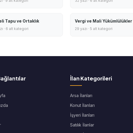
ı · 9 alt kategori
32 yazı · 6 alt kategori
eli Tapu ve Ortaklık
Vergi ve Mali Yükümlülükler
ı · 6 alt kategori
29 yazı · 5 alt kategori
Bağlantılar
İlan Kategorileri
yfa
Arsa İlanları
ızda
Konut İlanları
İşyeri İlanları
r
Satılık İlanlar