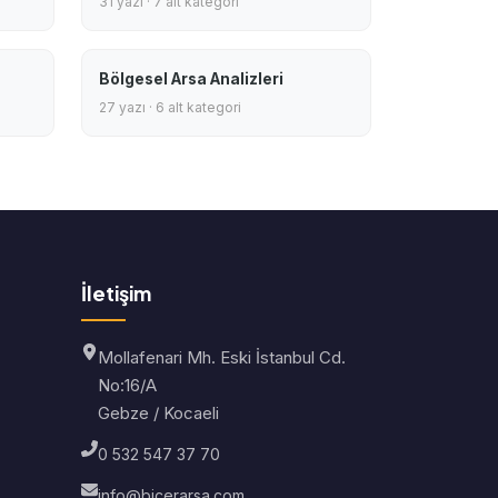
31 yazı · 7 alt kategori
Bölgesel Arsa Analizleri
27 yazı · 6 alt kategori
İletişim
Mollafenari Mh. Eski İstanbul Cd.
No:16/A
Gebze / Kocaeli
0 532 547 37 70
info@bicerarsa.com