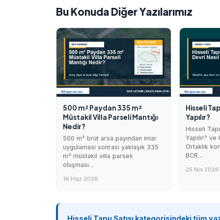
Bu Konuda Diğer Yazılarımız
500 m² Paydan 335 m²
Hisseli Ta
Müstakil Villa Parseli Mantığı
Yapılır?
Nedir?
Hisseli Tap
Yapılır? ve
500 m² brüt arsa payından imar
Ortaklık ko
uygulaması sonrası yaklaşık 335
BCR…
m² müstakil villa parseli
oluşması…
25 Nis 2026
16 Haz 2026
Hisseli Tapu Satışı kategorisindeki tüm yaz