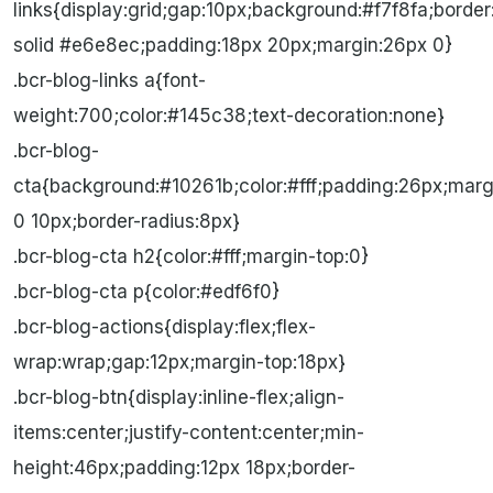
links{display:grid;gap:10px;background:#f7f8fa;border
solid #e6e8ec;padding:18px 20px;margin:26px 0}
.bcr-blog-links a{font-
weight:700;color:#145c38;text-decoration:none}
.bcr-blog-
cta{background:#10261b;color:#fff;padding:26px;mar
0 10px;border-radius:8px}
.bcr-blog-cta h2{color:#fff;margin-top:0}
.bcr-blog-cta p{color:#edf6f0}
.bcr-blog-actions{display:flex;flex-
wrap:wrap;gap:12px;margin-top:18px}
.bcr-blog-btn{display:inline-flex;align-
items:center;justify-content:center;min-
height:46px;padding:12px 18px;border-