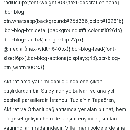
radius:6px;font-weight:800;text-decoration:none}
.bcr-blog-
btn.whatsapp{background:#25d366;color:#10261b}
.bcr-blog-btn.detail{background:#fff;color:#10261b}
.bcr-blog-faq h3{margin-top:22px}
@media (max-width:640px){.bcr-blog-lead{font-
size:16px}.bcr-blog-actions{display:grid}.bcr-blog-
btn{width:100%}}
Akfırat arsa yatırımı denildiğinde öne çıkan
başlıklardan biri Süleymaniye Bulvarı ve ana yol
cepheli parsellerdir. İstanbul Tuzla’nın Tepeören,
Akfırat ve Orhanlı bağlantısında yer alan bu hat, hem
bölgesel gelişim hem de ulaşım erişimi açısından
yatırımcıların radarındadır. Villa imarlı bölgelerde ana