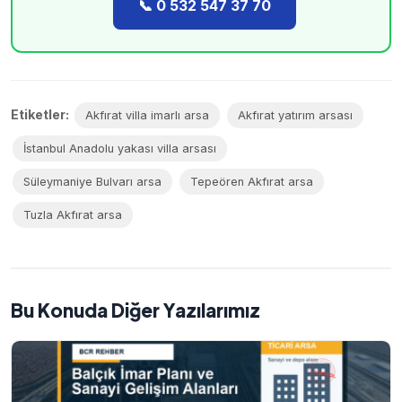
📞 0 532 547 37 70
Etiketler:
Akfırat villa imarlı arsa
Akfırat yatırım arsası
İstanbul Anadolu yakası villa arsası
Süleymaniye Bulvarı arsa
Tepeören Akfırat arsa
Tuzla Akfırat arsa
Bu Konuda Diğer Yazılarımız