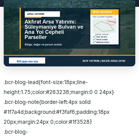
.bcr-blog-lead{font-size:18px;line-
height:1.75;color:#263238;margin:0 0 24px}
.bcr-blog-note{border-left:4px solid
#1f7a4d;background:#f3faf6;padding:18px
20px;margin:24px 0;color:#1f3528}
.bcr-blog-