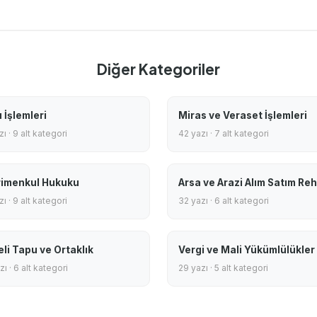
Diğer Kategoriler
 İşlemleri
Miras ve Veraset İşlemleri
ı · 9 alt kategori
42 yazı · 7 alt kategori
imenkul Hukuku
Arsa ve Arazi Alım Satım Reh
ı · 9 alt kategori
32 yazı · 6 alt kategori
eli Tapu ve Ortaklık
Vergi ve Mali Yükümlülükler
ı · 6 alt kategori
29 yazı · 5 alt kategori