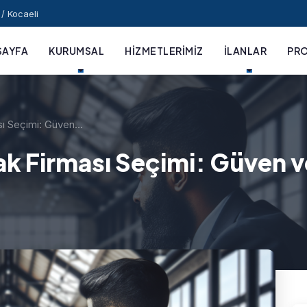
/ Kocaeli
SAYFA
KURUMSAL
HIZMETLERIMIZ
İLANLAR
PRO
ası Seçimi: Güven…
lak Firması Seçimi: Güven v