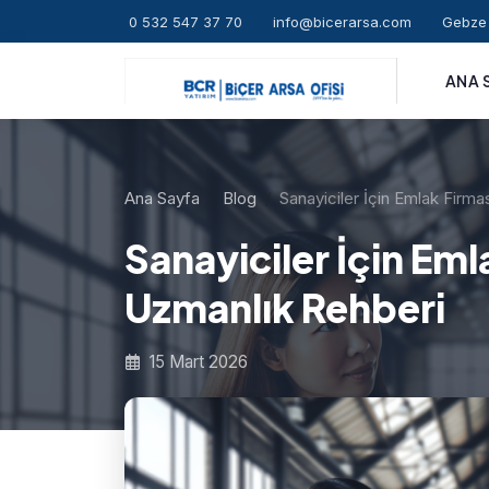
0 532 547 37 70
info@bicerarsa.com
Gebze 
ANA 
Ana Sayfa
Blog
Sanayiciler İçin Emlak Firm
Sanayiciler İçin Em
Uzmanlık Rehberi
15 Mart 2026