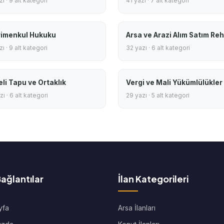
ı · 9 alt kategori
41 yazı · 7 alt kategori
imenkul Hukuku
Arsa ve Arazi Alım Satım Reh
ı · 9 alt kategori
32 yazı · 6 alt kategori
eli Tapu ve Ortaklık
Vergi ve Mali Yükümlülükler
ı · 6 alt kategori
29 yazı · 5 alt kategori
Bağlantılar
İlan Kategorileri
yfa
Arsa İlanları