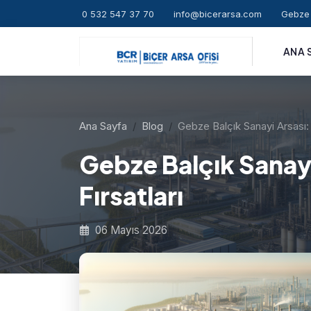
0 532 547 37 70
info@bicerarsa.com
Gebze 
ANA 
Ana Sayfa
Blog
Gebze Balçık Sanayi Arsası:
Gebze Balçık Sanayi
Fırsatları
06 Mayıs 2026