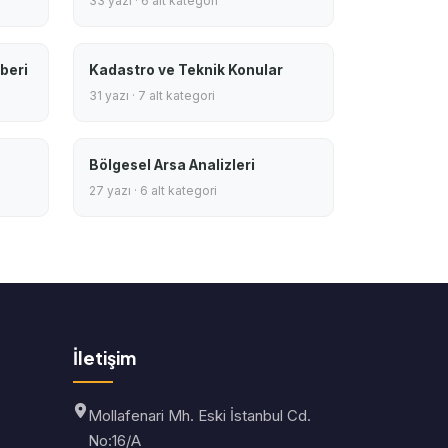
33 yazı · 6 alt kategori
beri
Kadastro ve Teknik Konular
31 yazı · 7 alt kategori
Bölgesel Arsa Analizleri
27 yazı · 6 alt kategori
İletişim
Mollafenari Mh. Eski İstanbul Cd.
No:16/A