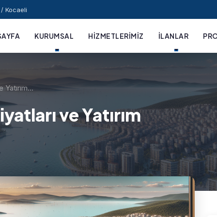
/ Kocaeli
SAYFA
KURUMSAL
HIZMETLERIMIZ
İLANLAR
PRO
ve Yatırım…
iyatları ve Yatırım