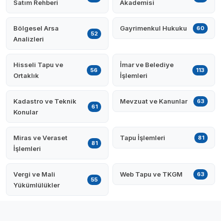
Satım Rehberi
Akademisi
Bölgesel Arsa
Gayrimenkul Hukuku
60
52
Analizleri
Hisseli Tapu ve
İmar ve Belediye
56
113
Ortaklık
İşlemleri
Kadastro ve Teknik
Mevzuat ve Kanunlar
63
61
Konular
Miras ve Veraset
Tapu İşlemleri
81
81
İşlemleri
Vergi ve Mali
Web Tapu ve TKGM
63
55
Yükümlülükler