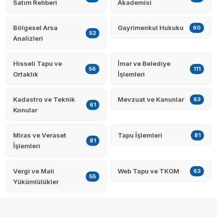
Satım Rehberi
Akademisi
Bölgesel Arsa
Gayrimenkul Hukuku
60
52
Analizleri
Hisseli Tapu ve
İmar ve Belediye
56
111
Ortaklık
İşlemleri
Kadastro ve Teknik
Mevzuat ve Kanunlar
63
61
Konular
Miras ve Veraset
Tapu İşlemleri
81
81
İşlemleri
Vergi ve Mali
Web Tapu ve TKGM
63
55
Yükümlülükler