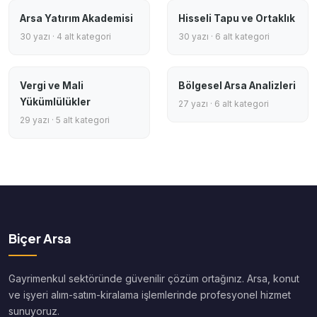
Arsa Yatırım Akademisi
Hisseli Tapu ve Ortaklık
30 yazı · 4 alt kategori
30 yazı · 6 alt kategori
Vergi ve Mali
Bölgesel Arsa Analizleri
Yükümlülükler
27 yazı · 6 alt kategori
29 yazı · 5 alt kategori
Biçer Arsa
Gayrimenkul sektöründe güvenilir çözüm ortağınız. Arsa, konut
ve işyeri alım-satım-kiralama işlemlerinde profesyonel hizmet
sunuyoruz.