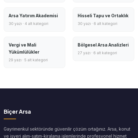
Arsa Yatırım Akademisi
Hisseli Tapu ve Ortaklık
30 yazı · 4 alt kategori
30 yazı · 6 alt kategori
Vergi ve Mali
Bölgesel Arsa Analizleri
Yükümlülükler
27 yazı · 6 alt kategori
29 yazı · 5 alt kategori
Biçer Arsa
Gayrimenkul sektöründe güvenilir çözüm ortağınız. Arsa, konut
ve işyeri alım-satım-kiralama işlemlerinde profesyonel hizmet