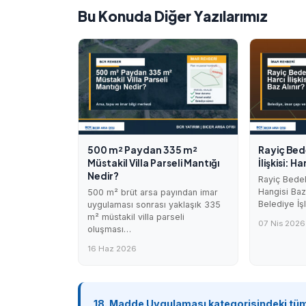
Bu Konuda Diğer Yazılarımız
500 m² Paydan 335 m²
Rayiç Bed
Müstakil Villa Parseli Mantığı
İlişkisi: H
Nedir?
Rayiç Bedel 
Hangisi Baz
500 m² brüt arsa payından imar
Belediye İ
uygulaması sonrası yaklaşık 335
m² müstakil villa parseli
07 Nis 2026
oluşması…
16 Haz 2026
18. Madde Uygulaması kategorisindeki tüm