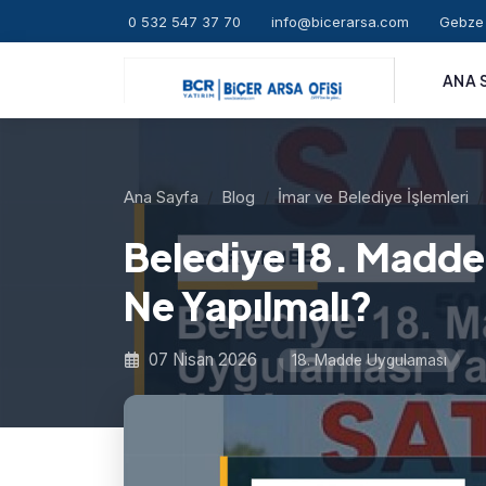
0 532 547 37 70
info@bicerarsa.com
Gebze 
ANA 
Ana Sayfa
Blog
İmar ve Belediye İşlemleri
Belediye 18. Madd
Ne Yapılmalı?
07 Nisan 2026
18. Madde Uygulaması