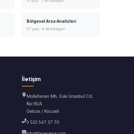
31 yazı · 7 alt kategori
Bölgesel Arsa Analizleri
27 yazı · 6 alt kategori
İletişim
Mollafenari Mh. Eski İstanbul Cd.
No:16/A
Gebze / Kocaeli
0 532 547 37 70
info@bicerarsa.com