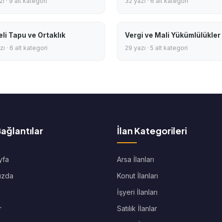
ı · 9 alt kategori
32 yazı · 6 alt kategori
eli Tapu ve Ortaklık
Vergi ve Mali Yükümlülükler
ı · 6 alt kategori
29 yazı · 5 alt kategori
Bağlantılar
İlan Kategorileri
yfa
Arsa İlanları
ızda
Konut İlanları
İşyeri İlanları
r
Satılık İlanlar