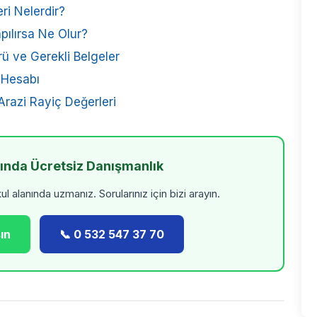
i Nelerdir?
pılırsa Ne Olur?
ü ve Gerekli Belgeler
l Hesabı
Arazi Rayiç Değerleri
kında Ücretsiz Danışmanlık
 alanında uzmanız. Sorularınız için bizi arayın.
ın
📞 0 532 547 37 70