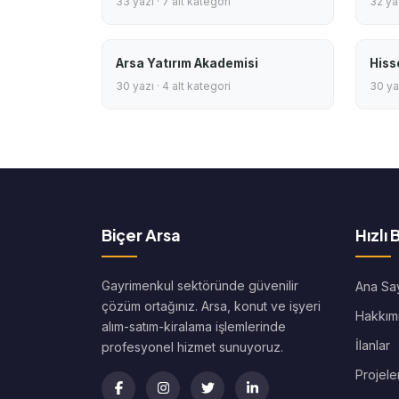
33 yazı · 7 alt kategori
32 yaz
Arsa Yatırım Akademisi
Hiss
30 yazı · 4 alt kategori
30 yaz
Biçer Arsa
Hızlı 
Gayrimenkul sektöründe güvenilir
Ana Sa
çözüm ortağınız. Arsa, konut ve işyeri
Hakkım
alım-satım-kiralama işlemlerinde
İlanlar
profesyonel hizmet sunuyoruz.
Projele