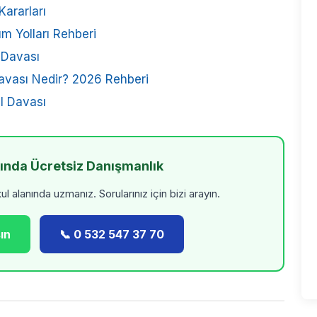
ararları
üm Yolları Rehberi
 Davası
 Davası Nedir? 2026 Rehberi
l Davası
kında Ücretsiz Danışmanlık
 alanında uzmanız. Sorularınız için bizi arayın.
ın
📞 0 532 547 37 70