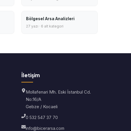
Bölgesel Arsa Analizleri
27 yazı · 6 alt kategori
İletişim
Mollafenari Mh. Eski İstanbul Cd.
No:16/A
Gebze / Kocaeli
0 532 547 37 70
info@bicerarsa.com