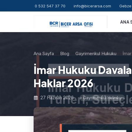
0 532 547 37 70
info@bicerarsa.com
Gebze 
ANA 
Ana Sayfa
Blog
Gayrimenkul Hukuku
İmar
İmar Hukuku Davaları
Haklar 2026
27 Haziran 2026
Gayrimenkul Hukuku