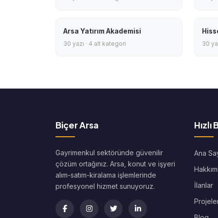
Arsa Yatırım Akademisi
Hiss
30 yazı · 4 alt kategori
30 yaz
Biçer Arsa
Hızlı 
Gayrimenkul sektöründe güvenilir
Ana Sa
çözüm ortağınız. Arsa, konut ve işyeri
Hakkım
alım-satım-kiralama işlemlerinde
İlanlar
profesyonel hizmet sunuyoruz.
Projele
Blog