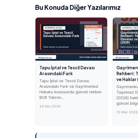
Bu Konuda Diğer Yazılarımız
Tapu İptal ve Tescil Davası
Gayrimen
Arasındaki Fark
Rehberi: 
ve Haklar
Tapu İptal ve Tescil Davası
Arasındaki Fark ve Gayrimenkul
Gayrimenku
Hukuku konusunda güncel rehber.
Taşınmaz Da
BCR Yatırım…
(2026) hak
güncel bilg
24 Nis 2026
10 Mar 202