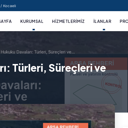
/ Kocaeli
SAYFA
KURUMSAL
HIZMETLERIMIZ
İLANLAR
PRO
 Hukuku Davaları: Türleri, Süreçleri ve…
: Türleri, Süreçleri ve