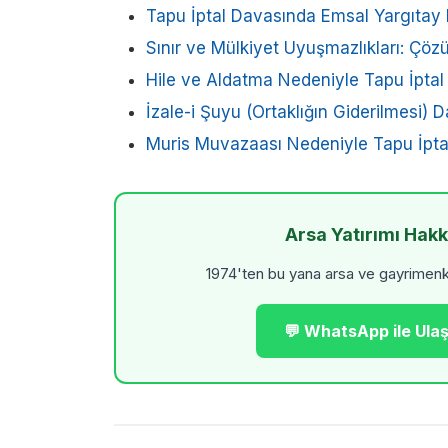
Tapu İptal Davasında Emsal Yargıtay K
Sınır ve Mülkiyet Uyuşmazlıkları: Çöz
Hile ve Aldatma Nedeniyle Tapu İptal
İzale-i Şuyu (Ortaklığın Giderilmesi)
Muris Muvazaası Nedeniyle Tapu İpta
Arsa Yatırımı Hak
1974'ten bu yana arsa ve gayrimenkul
💬 WhatsApp ile Ulaş