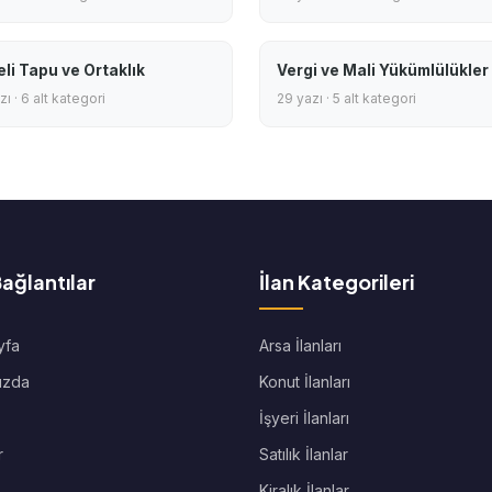
eli Tapu ve Ortaklık
Vergi ve Mali Yükümlülükler
ı · 6 alt kategori
29 yazı · 5 alt kategori
Bağlantılar
İlan Kategorileri
yfa
Arsa İlanları
ızda
Konut İlanları
İşyeri İlanları
r
Satılık İlanlar
Kiralık İlanlar