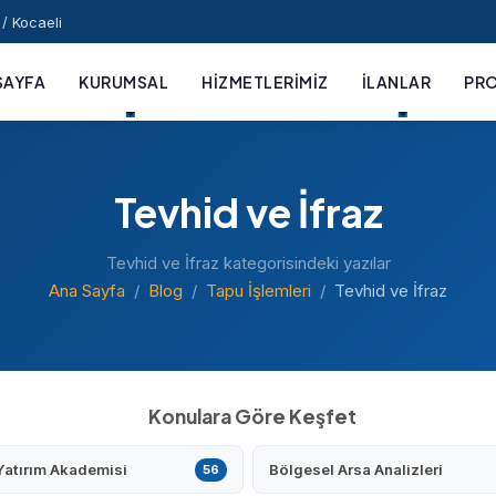
/ Kocaeli
SAYFA
KURUMSAL
HIZMETLERIMIZ
İLANLAR
PRO
Tevhid ve İfraz
Tevhid ve İfraz kategorisindeki yazılar
Ana Sayfa
Blog
Tapu İşlemleri
Tevhid ve İfraz
Konulara Göre Keşfet
Yatırım Akademisi
Bölgesel Arsa Analizleri
56