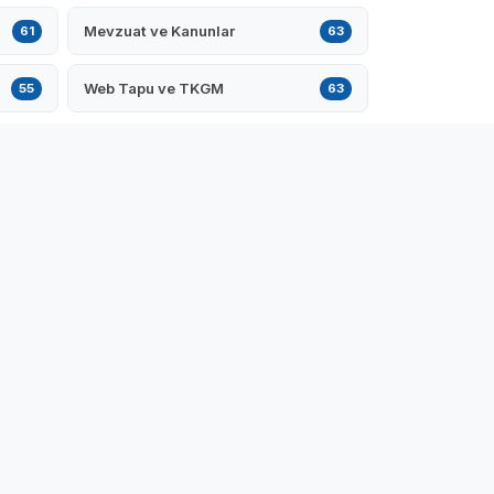
Mevzuat ve Kanunlar
61
63
Web Tapu ve TKGM
55
63