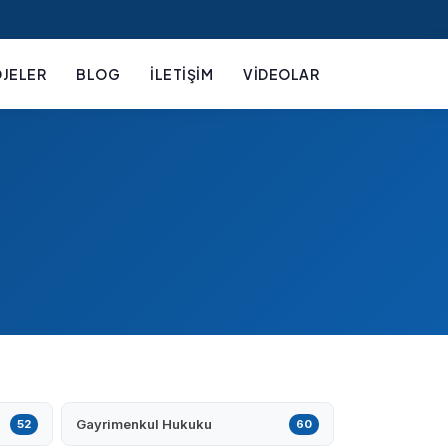
JELER
BLOG
İLETIŞIM
VIDEOLAR
Gayrimenkul Hukuku
52
60