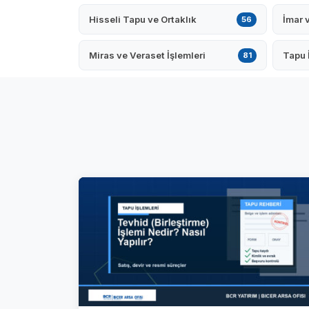
Hisseli Tapu ve Ortaklık
İmar 
56
Miras ve Veraset İşlemleri
Tapu 
81