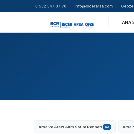
0 532 547 37 70
info@bicerarsa.com
Gebze 
ANA 
Arsa ve Arazi Alım Satım Rehberi
Arsa 
63