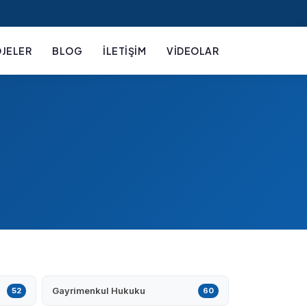
JELER
BLOG
İLETIŞIM
VIDEOLAR
Gayrimenkul Hukuku
52
60