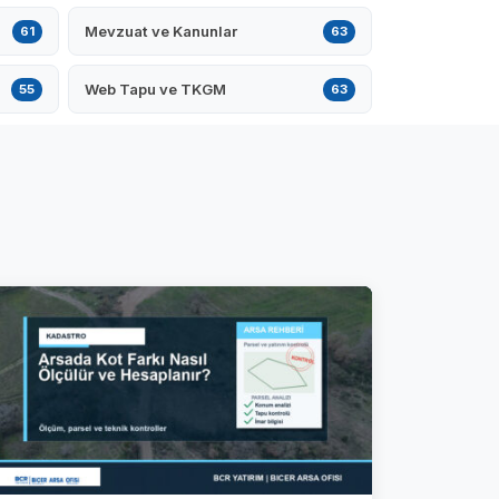
Mevzuat ve Kanunlar
61
63
Web Tapu ve TKGM
55
63