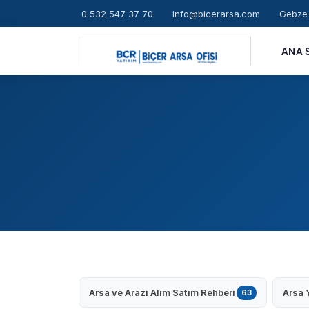
0 532 547 37 70
info@bicerarsa.com
Gebze 
ANA 
Arsa ve Arazi Alım Satım Rehberi
Arsa 
63