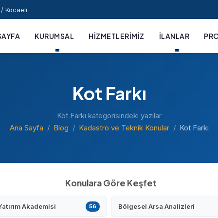
/ Kocaeli
SAYFA
KURUMSAL
HIZMETLERIMIZ
İLANLAR
PRO
Kot Farkı
Kot Farkı kategorisindeki yazılar
Ana Sayfa
Blog
Kadastro ve Teknik Konular
Kot Farkı
Konulara Göre Keşfet
Yatırım Akademisi
Bölgesel Arsa Analizleri
56