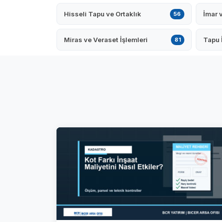
Hisseli Tapu ve Ortaklık
İmar 
56
Miras ve Veraset İşlemleri
Tapu 
81