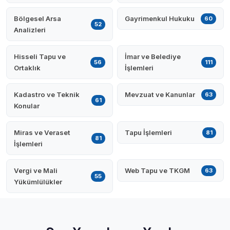
Bölgesel Arsa
Gayrimenkul Hukuku
60
52
Analizleri
Hisseli Tapu ve
İmar ve Belediye
56
111
Ortaklık
İşlemleri
Kadastro ve Teknik
Mevzuat ve Kanunlar
63
61
Konular
Miras ve Veraset
Tapu İşlemleri
81
81
İşlemleri
Vergi ve Mali
Web Tapu ve TKGM
63
55
Yükümlülükler