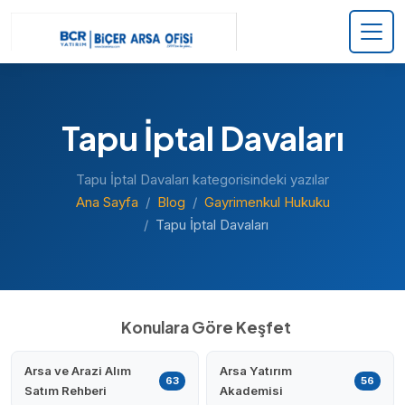
Tapu İptal Davaları
Tapu İptal Davaları kategorisindeki yazılar
Ana Sayfa
Blog
Gayrimenkul Hukuku
Tapu İptal Davaları
Konulara Göre Keşfet
Arsa ve Arazi Alım
Arsa Yatırım
63
56
Satım Rehberi
Akademisi