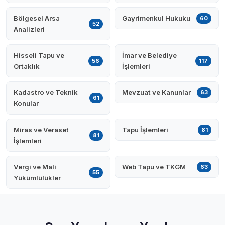
Bölgesel Arsa
Gayrimenkul Hukuku
60
52
Analizleri
Hisseli Tapu ve
İmar ve Belediye
56
117
Ortaklık
İşlemleri
Kadastro ve Teknik
Mevzuat ve Kanunlar
63
61
Konular
Miras ve Veraset
Tapu İşlemleri
81
81
İşlemleri
Vergi ve Mali
Web Tapu ve TKGM
63
55
Yükümlülükler