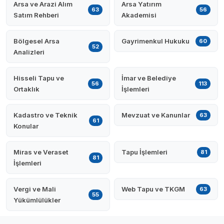
Arsa ve Arazi Alım
Arsa Yatırım
63
56
Satım Rehberi
Akademisi
Bölgesel Arsa
Gayrimenkul Hukuku
60
52
Analizleri
Hisseli Tapu ve
İmar ve Belediye
56
113
Ortaklık
İşlemleri
Kadastro ve Teknik
Mevzuat ve Kanunlar
63
61
Konular
Miras ve Veraset
Tapu İşlemleri
81
81
İşlemleri
Vergi ve Mali
Web Tapu ve TKGM
63
55
Yükümlülükler